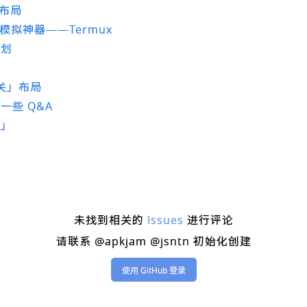
 布局
ux 模拟神器——Termux
计划
开关」布局
一些 Q&A
划」
未找到相关的
Issues
进行评论
请联系 @apkjam @jsntn 初始化创建
使用 GitHub 登录