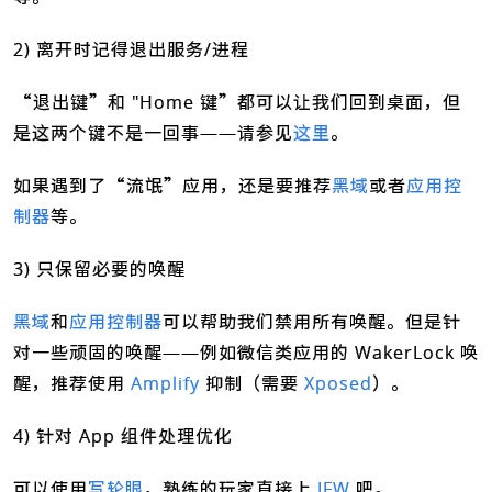
2) 离开时记得退出服务/进程
“退出键”和 "Home 键”都可以让我们回到桌面，但
是这两个键不是一回事——请参见
这里
。
如果遇到了“流氓”应用，还是要推荐
黑域
或者
应用控
制器
等。
3) 只保留必要的唤醒
黑域
和
应用控制器
可以帮助我们禁用所有唤醒。但是针
对一些顽固的唤醒——例如微信类应用的 WakerLock 唤
醒，推荐使用
Amplify
抑制（需要
Xposed
）。
4) 针对 App 组件处理优化
可以使用
写轮眼
，熟练的玩家直接上
IFW
吧。