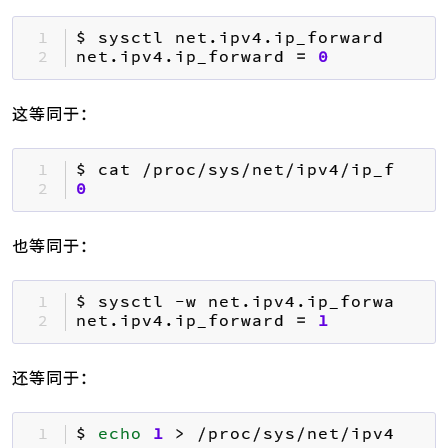
1 
2 
net.ipv4.ip_forward 
=
0
这等同于：
1 
2 
0
也等同于：
1 
$ sysctl -w net.ipv4.ip_forward
=
1
2 
net.ipv4.ip_forward 
=
1
还等同于：
1 
$ 
echo
1
 > /proc/sys/net/ipv4/ip_